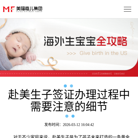
首
页
生
子
服
优
务
月
势
流
子
成
程
套
赴美生子签证办理过程中
功
资
需要注意的细节
餐
案
讯
联
例
动
系
免
发布时间：2026-03-12 16:04:42
态
我
费
多
对于不少家庭来说，赴美生子是为了孩子未来打造的一条黄金