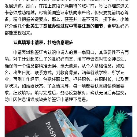
发展通道。然而，在踏上这段充满期待的旅程前，签证办理这道关
们
评
城
卡必须成功跨越，尽管美国签证审核向来严格，但只要提前精心筹
备，精准把握关键要点，那么，获签并非遥不可及。接下来，小编
估
市
将介绍几个
赴美生子签证办理过程中需要注意的细节
，希望准妈妈
都能重视起来。
聚
认真
填写申请表，杜绝信息瑕疵
合
申请表堪称签证官认识申请人的第一扇窗口，其重要性不言而
喻。对于计划赴美生子的准妈妈而言，填写申请表时需全神贯注，
确保每一个信息都精准无误、毫无遗漏。从个人基础信息，如姓
名、出生日期、联系方式，到教育背景，涵盖就读学校、所学专
业，再到工作经历，包括任职公司、担任职务、在职时长，以及家
庭状况，如婚姻状态、子女情况等，每一项都要认真研读题目要
求，细致填写。填写完成后，务必反复核对，确认无误后再提交，
防止因信息错误或缺失给签证申请埋下隐患。