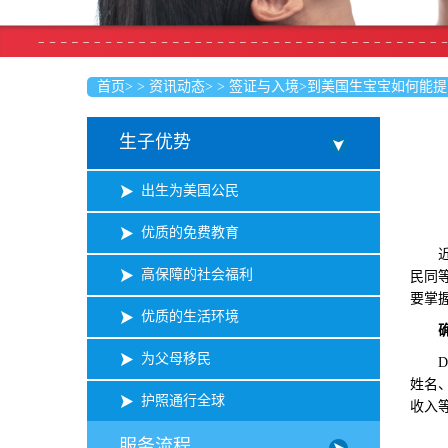
首页
>
>
资讯动态
>
>
签证与入境
>
到美国生宝宝如何能提
生子优势
出生为美国公民
优质的免费教育
近些
高保障的社会福利
民同
要掌
优质的生活环境
为父母移民
DS
姓名
护照通行全球
收入
服务流程