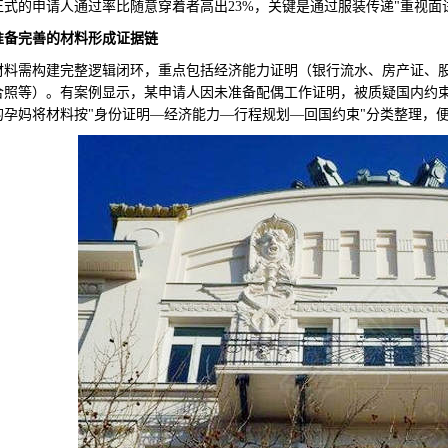
正式的申请人通过率比随意穿着者高出23%，关键是通过服装传递"重视面
准备完善的材料形成证据链
需构建完整逻辑闭环，重点包括经济能力证明（银行流水、房产证、股
合照等）。有案例显示，某申请人因未准备配偶工作证明，被质疑国内约
的孕妈将材料按"身份证明—经济能力—行程规划—回国约束"分类整理，