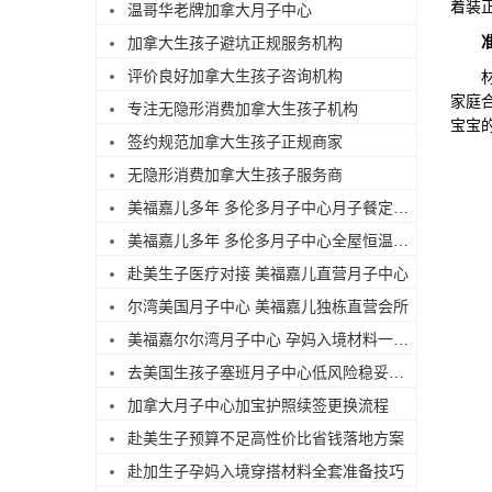
着装
温哥华老牌加拿大月子中心
加拿大生孩子避坑正规服务机构
评价良好加拿大生孩子咨询机构
材料
家庭
专注无隐形消费加拿大生孩子机构
宝宝
签约规范加拿大生孩子正规商家
无隐形消费加拿大生孩子服务商
美福嘉儿多年 多伦多月子中心月子餐定制搭配
美福嘉儿多年 多伦多月子中心全屋恒温待产环境
赴美生子医疗对接 美福嘉儿直营月子中心
尔湾美国月子中心 美福嘉儿独栋直营会所
美福嘉尔尔湾月子中心 孕妈入境材料一站式备齐
去美国生孩子塞班月子中心低风险稳妥出行
加拿大月子中心加宝护照续签更换流程
赴美生子预算不足高性价比省钱落地方案
赴加生子孕妈入境穿搭材料全套准备技巧