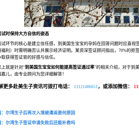
面试时保持大方自信的姿态
环节的核心是建立信任感，到美国生宝宝的孕妈在回答问题时应直视签
用福利）时需明确否认并展示经济证明。某资深签证顾问指出，70%的拒
争取获得签证官的好感与信任。
就是针对“
到美国生宝宝如何能提高签证通过
率
”的相关介绍，对于到
福嘉儿，由专业顾问为您详细解答！
解更多赴美生子资讯可拨打电话：
，或添加微信：
13121486651
13
篇：尔湾生子后再次入境被遣返是何原因
篇：尔湾生子签证申请失败后还能补救吗