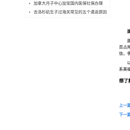
加拿大月子中心加宝国内医保社保办理
去洛杉矶生子过海关常见的五个遣返原因
面试
否占
信，
以上
系美
想了
上一
下一