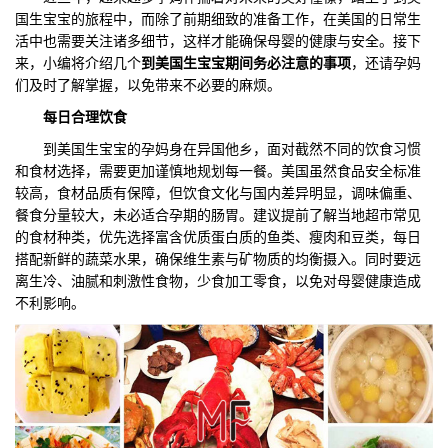
国生宝宝的旅程中，而除了前期细致的准备工作，在美国的日常生
们
评
城
活中也需要关注诸多细节，这样才能确保母婴的健康与安全。接下
来，小编将介绍几个
到美国生宝宝期间务必注意的事项
，还请孕妈
估
市
们及时了解掌握，以免带来不必要的麻烦。
每日合理饮食
聚
到美国生宝宝的孕妈身在异国他乡，面对截然不同的饮食习惯
合
和食材选择，需要更加谨慎地规划每一餐。美国虽然食品安全标准
较高，食材品质有保障，但饮食文化与国内差异明显，调味偏重、
餐食分量较大，未必适合孕期的肠胃。建议提前了解当地超市常见
的食材种类，优先选择富含优质蛋白质的鱼类、瘦肉和豆类，每日
搭配新鲜的蔬菜水果，确保维生素与矿物质的均衡摄入。同时要远
离生冷、油腻和刺激性食物，少食加工零食，以免对母婴健康造成
不利影响。