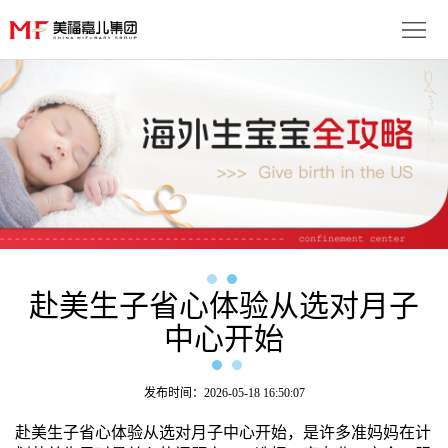
首
页
生
子
服
优
务
月
势
流
子
成
程
套
功
赴美生子省心体验从选对月子
资
中心开始
餐
案
讯
联
例
动
系
免
发布时间：2026-05-18 16:50:07
赴美生子省心体验从选对月子中心开始，是许多准妈妈在计
态
我
费
多