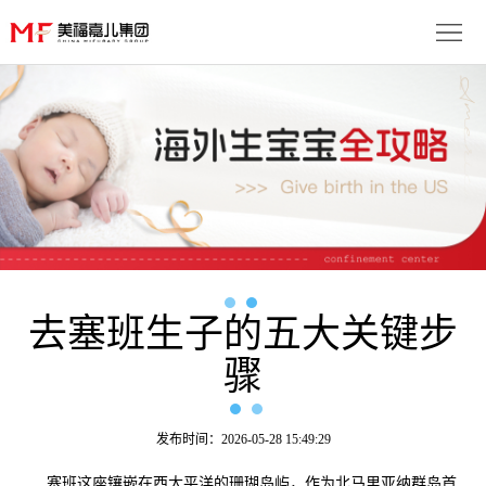
首
页
生
子
服
优
务
月
势
流
子
成
程
套
去塞班生子的五大关键步
功
资
骤
餐
案
讯
联
例
动
系
免
发布时间：2026-05-28 15:49:29
态
我
费
多
塞班这座镶嵌在西太平洋的珊瑚岛屿，作为北马里亚纳群岛首