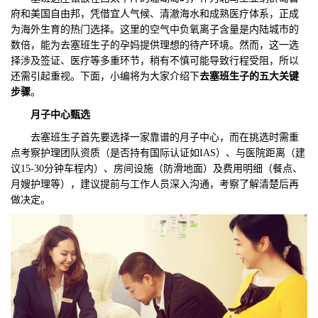
府和美国自由邦，凭借宜人气候、清澈海水和成熟医疗体系，正成
们
评
城
为海外生育的热门选择。这里的空气中负氧离子含量是内陆城市的
数倍，能为去塞班生子的孕妈提供理想的待产环境。然而，这一选
估
市
择涉及签证、医疗等多重环节，稍有不慎可能导致行程受阻，所以
还需引起重视。下面，小编将为大家介绍下
去塞班生子的五大关键
聚
步骤
。
月子中心甄选
合
去塞班生子首先要选择一家靠谱的月子中心，而在挑选时需重
点考察护理团队资质（是否持有国际认证如IAS）、与医院距离（建
议15-30分钟车程内）、房间设施（防滑地面）及费用明细（餐点、
月嫂护理等），建议提前与工作人员深入沟通，考察了解清楚后再
做决定。