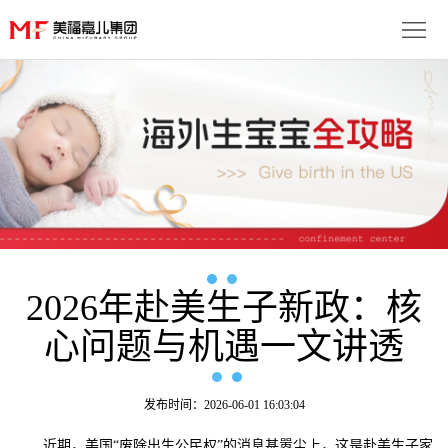
首
页
生
子
服
优
务
月
势
流
子
成
程
套
2026年赴美生子新政：核
功
资
心问题与机遇一文讲透
餐
案
讯
联
例
动
系
免
发布时间：2026-06-01 16:03:04
态
我
费
多
近期，美国“废除出生公民权”的消息甚嚣尘上，这是赴美生子家