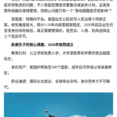
庭非常焦虑的问题，不少家庭犹豫是否要推迟或放弃计划，这类政
们
评
城
策传闻确实值得警惕，但核心问题只有一个“落地国籍是否受影响”？
答案是：短期内不会。美国出生公民权写入宪法第十四修正
估
市
案，修宪难度极大，预计5-10年内政策框架稳定，2026年前后出生的
宝宝身份风险极低，真正需要警惕的，是签证、入境、机构选择这
聚
三个现实环节。
合
赴美生子的核心诱惑，2026年依然成立
教育红利：公立学校免费入学，大学录取率和学费优势远超国
际生；
身份资产：美国护照免签180个国家，成年后可申请父母亲属移
民；
职业通道：国际企业就业、全球择业空间，身份竞争力不可替
代。