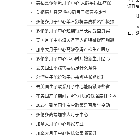
美福嘉尔尔湾月子中心 大龄孕妈医疗保障足
证件
美福嘉儿直营 洛杉矶月子餐营养定制
多伦多月子中心单人独栋套房私密性极强
去美国
多伦多月子中心短期待产长期受益真实解读
右。
美国月子中心海关严查人群特征提前规避
加拿大月子中心高龄孕妈产检生产医疗服务优势
多伦多月子中心24小时月嫂新生儿贴心照料
去美国生小孩需要满足什么条件
尔湾生子能给孩子带来哪些长期红利
去美国生子联系月子中心能解锁哪些省心服务
在美国产子期间，4个好玩的低强度打卡地
2026年到美国生宝宝政策是否发生变动
多伦多高端加拿大月子中心
加拿大月子中心哪家专业
加拿大月子中心独栋公寓哪家好