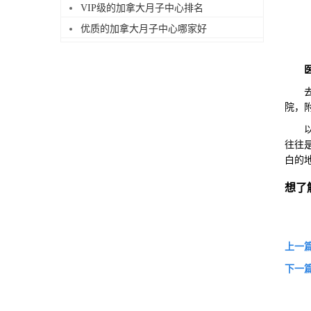
VIP级的加拿大月子中心排名
优质的加拿大月子中心哪家好
去美
院，
以上
往往
白的
想了
上一
下一