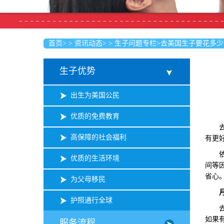
首页
>
>
资讯动态
>
>
生子问题专栏
>
去美国生子要花多少
生子优势
出生为美国公民
优质的免费教育
去美
高保障的社会福利
有更
依照
优质的生活环境
间等
省心
为父母移民
护照通行全球
去美
如果
服务流程