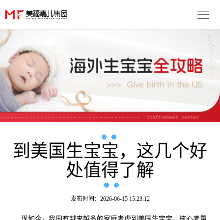
首
页
生
子
服
优
务
月
势
流
子
成
程
套
到美国生宝宝，这几个好
功
资
处值得了解
餐
案
讯
联
例
动
系
免
发布时间：2026-06-15 15:23:12
态
我
费
多
现如今，我国有越来越多的家庭考虑到美国生宝宝，核心考量