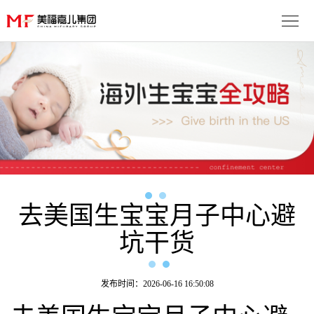
首
页
生
子
服
优
务
月
势
流
子
成
程
套
去美国生宝宝月子中心避
功
资
坑干货
餐
案
讯
联
例
动
系
免
发布时间：2026-06-16 16:50:08
态
我
费
多