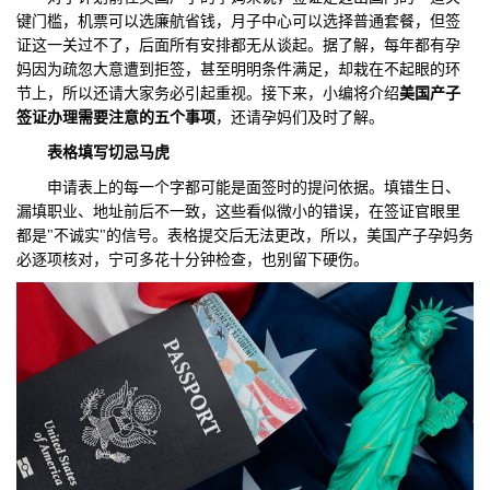
键门槛，机票可以选廉航省钱，月子中心可以选择普通套餐，但签
们
评
城
证这一关过不了，后面所有安排都无从谈起。据了解，每年都有孕
妈因为疏忽大意遭到拒签，甚至明明条件满足，却栽在不起眼的环
估
市
节上，所以还请大家务必引起重视。接下来，小编将介绍
美国产子
签证办理需要注意的五个事项
，还请孕妈们及时了解。
聚
表格填写切忌马虎
合
申请表上的每一个字都可能是面签时的提问依据。填错生日、
漏填职业、地址前后不一致，这些看似微小的错误，在签证官眼里
都是"不诚实"的信号。表格提交后无法更改，所以，美国产子孕妈务
必逐项核对，宁可多花十分钟检查，也别留下硬伤。