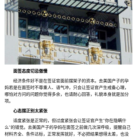
面签态度切忌傲慢
经济条件好不是在签证官面前摆架子的资本。去美国产子的孕
妈若是在面签时不尊重人、语气冲，只会让签证官产生戒备心理，
哪怕对方问的问题你觉得多余，也请耐心回答，礼貌本身就是加分
项。
心态
摆正别太紧张
适度紧张是正常的，但过度紧张会让签证官产生"你在隐瞒什
么"的错觉。去美国产子的孕妈在面签之前做几次深呼吸，提醒自己
材料齐全、条件达标，正常发挥就好，不必把结果想得太差，也没