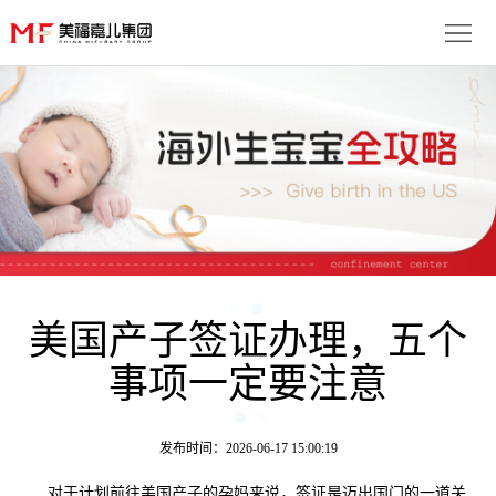
首
页
生
子
服
优
务
月
势
流
子
成
程
套
美国产子签证办理，五个
功
资
事项一定要注意
餐
案
讯
联
例
动
系
免
发布时间：2026-06-17 15:00:19
态
我
费
多
对于计划前往美国产子的孕妈来说，签证是迈出国门的一道关