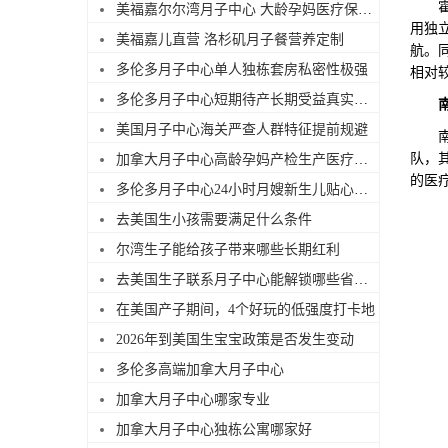
霍格
美福嘉尔尔湾月子中心 大龄孕妈医疗保障足
用独
美福嘉儿直营 洛杉矶月子餐营养定制
航。
多伦多月子中心单人独栋套房私密性极强
相对
多伦多月子中心短期待产长期受益真实解读
美国月子中心海关严查人群特征提前规避
南海
队，
加拿大月子中心高龄孕妈产检生产医疗服务优势
的医
多伦多月子中心24小时月嫂新生儿贴心照料
去美国生小孩需要满足什么条件
尔湾生子能给孩子带来哪些长期红利
去美国生子联系月子中心能解锁哪些省心服务
在美国产子期间，4个好玩的低强度打卡地
2026年到美国生宝宝政策是否发生变动
多伦多高端加拿大月子中心
加拿大月子中心哪家专业
加拿大月子中心独栋公寓哪家好