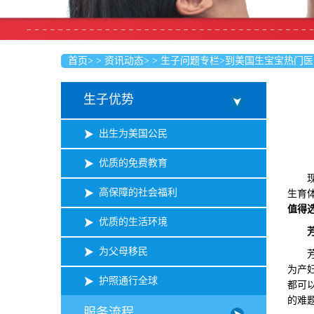
首页
>
>
资讯动态
>
>
生子问题专栏
>
到美国生宝宝热门医
生子优势
出生为美国公民
优质的免费教育
现如
高保障的社会福利
生育
值得
优质的生活环境
为父母移民
芳泉
为产
护照通行全球
都可
的难
服务流程