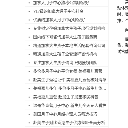
美国
加拿大月子中心独栋公寓哪家好
动体
VIP级的加拿大月子中心排名
时，
优质的加拿大月子中心哪家好
排，
专业拟定孕妈加拿大生孩子出行规划机构
国内线下可咨询加拿大生孩子服务商
面试
备，
精通加拿大生孩子本地生活配套咨询公司
试官
精通加拿大生孩子全套流程咨询机构
专注加拿大生孩子咨询正规服务团队
多伦多月子中心平价套餐 美福嘉儿直营
赴美生子返程证件 美福嘉儿直营核对清单
美福嘉儿多年 多伦多月子中心新生儿体检陪同
美福嘉儿直营 赴加生子加宝移民科普
温哥华直营月子中心 新生儿全天专人看护
美国月子中心月嫂护理人员筛选技巧
赴美生子对比香港生子优势差距全面分析