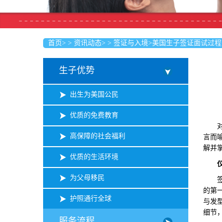
首页
>
>
资讯动态
>
>
签证与入境
>
美国生子签证面试过程
生子优势
出生为美国公民
优质的免费教育
对于
高保障的社会福利
言而
解并
优质的生活环境
为父母移民
签证
的第
护照通行全球
与发
细节
服务流程