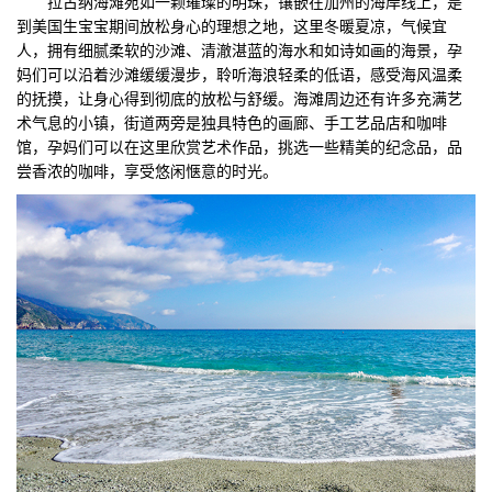
拉古纳海滩宛如一颗璀璨的明珠，镶嵌在加州的海岸线上，是
到美国生宝宝期间放松身心的理想之地，这里冬暖夏凉，气候宜
人，拥有细腻柔软的沙滩、清澈湛蓝的海水和如诗如画的海景，孕
妈们可以沿着沙滩缓缓漫步，聆听海浪轻柔的低语，感受海风温柔
的抚摸，让身心得到彻底的放松与舒缓。海滩周边还有许多充满艺
术气息的小镇，街道两旁是独具特色的画廊、手工艺品店和咖啡
馆，孕妈们可以在这里欣赏艺术作品，挑选一些精美的纪念品，品
尝香浓的咖啡，享受悠闲惬意的时光。