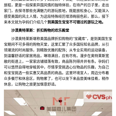
旅程，更是一段探索异国风情的独特体验，在待产的日子里，走出
们
评
城
家门，去探寻那些充满魅力的游玩胜地，既能放松身心，又能深入
感受美国的风土人情，为这段特殊经历增添绚丽色彩，那么，接下
估
市
来本文就为孕妈们介绍几个
到美国生宝宝不可错过的游玩之地。
沙漠奥特莱斯：折扣购物的欢乐殿堂
聚
沙漠奥特莱斯堪称美国品牌折扣购物的“宝藏库”，是到美国生宝
合
宝期间不可多得的购物天堂，这里汇聚了众多国际知名品牌，从引
领潮流的时尚服饰，到精致优雅的配饰；从专业实用的运动装备，
到温馨舒适的家居用品，琳琅满目，应有尽有。漫步在奥特莱斯宽
敞的街道上，一家家店铺错落有致，商品陈列得井井有条。孕妈们
可以悠然自得地穿梭其中，尽情享受挑选心仪物品的乐趣，为自己
和宝宝挑选一些实惠又高品质的商品。这里环境宜人，周边分布着
众多餐厅和休息区，购物累了，也可以坐下来品尝美味佳肴，稍作
休息，让购物之旅更加惬意舒适。