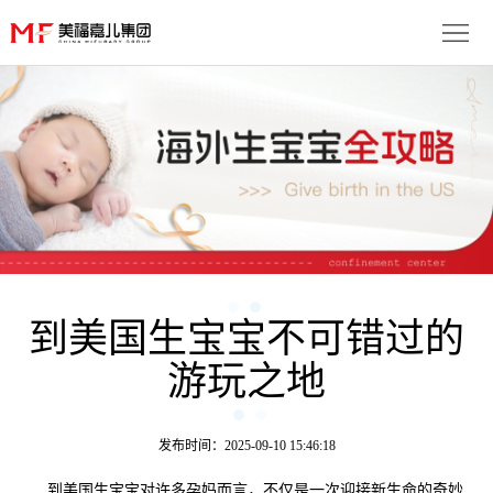
首
页
生
子
服
优
务
月
势
流
子
成
程
套
到美国生宝宝不可错过的
功
资
游玩之地
餐
案
讯
联
例
动
系
免
发布时间：2025-09-10 15:46:18
态
我
费
多
到美国生宝宝对许多孕妈而言，不仅是一次迎接新生命的奇妙