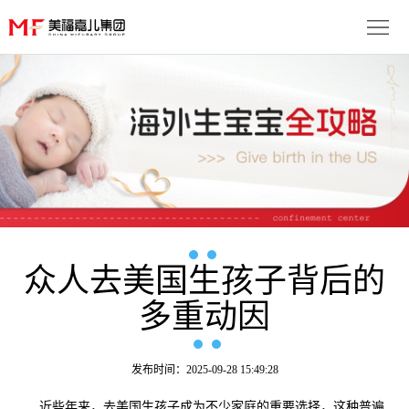
首
页
生
子
服
优
务
月
势
流
子
成
程
套
众人去美国生孩子背后的
功
资
多重动因
餐
案
讯
联
例
动
系
免
发布时间：2025-09-28 15:49:28
态
我
费
多
近些年来，去美国生孩子成为不少家庭的重要选择，这种普遍