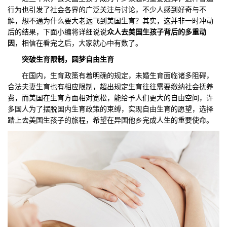
行为也引发了社会各界的广泛关注与讨论，不少人感到好奇与不
们
评
城
解，想不通为什么要大老远飞到美国生育？其实，这并非一时冲动
后的结果，下面小编将详细说说
众人去美国生孩子背后的多重动
估
市
因
，相信在看完之后，大家就心中有数了。
突破生育限制，圆梦自由生育
聚
在国内，生育政策有着明确的规定，未婚生育面临诸多阻碍，
合
合法夫妻生育也有相应限制，超出规定生育往往需要缴纳社会抚养
费，而美国在生育方面相对宽松，能给予人们更大的自由空间，许
多国人为了摆脱国内生育政策的束缚，实现自由生育的愿望，选择
踏上去美国生孩子的旅程，希望在异国他乡完成人生的重要使命。