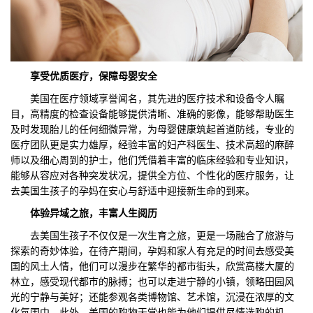
享受
优质
医疗，保障母婴安全
美国在医疗领域享誉闻名，其先进的医疗技术和设备令人瞩
目，高精度的检查设备能够提供清晰、准确的影像，能够帮助医生
及时发现胎儿的任何细微异常，为母婴健康筑起首道防线，专业的
医疗团队更是实力雄厚，经验丰富的妇产科医生、技术高超的麻醉
师以及细心周到的护士，他们凭借着丰富的临床经验和专业知识，
能够从容应对各种突发状况，提供全方位、个性化的医疗服务，让
去美国生孩子的孕妈在安心与舒适中迎接新生命的到来。
体验异域之旅，丰富人生阅历
去美国生孩子不仅仅是一次生育之旅，更是一场融合了旅游与
探索的奇妙体验，在待产期间，孕妈和家人有充足的时间去感受美
国的风土人情，他们可以漫步在繁华的都市街头，欣赏高楼大厦的
林立，感受现代都市的脉搏；也可以走进宁静的小镇，领略田园风
光的宁静与美好；还能参观各类博物馆、艺术馆，沉浸在浓厚的文
化氛围中。此外，美国的购物天堂也能为他们提供尽情选购的机