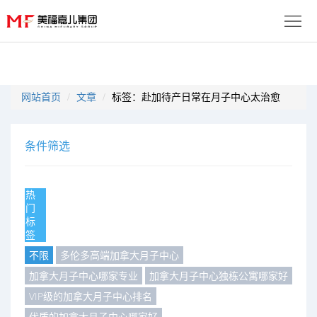
首
页
生
网站首页
文章
标签：赴加待产日常在月子中心太治愈
子
服
优
务
月
条件筛选
势
流
子
成
热
程
套
门
功
资
标
签
餐
案
讯
联
不限
多伦多高端加拿大月子中心
例
动
系
加拿大月子中心哪家专业
加拿大月子中心独栋公寓哪家好
免
VIP级的加拿大月子中心排名
态
我
费
多
优质的加拿大月子中心哪家好