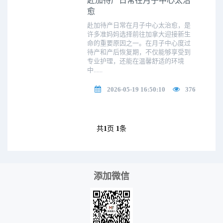
赴加待产日常在月子中心太治
愈
赴加待产日常在月子中心太治愈，是
许多准妈妈选择前往加拿大迎接新生
命的重要原因之一。在月子中心度过
待产和产后恢复期，不仅能够享受到
专业护理，还能在温馨舒适的环境
中......
2026-05-19 16:50:10
376
共
1
页
1
条
添加微信