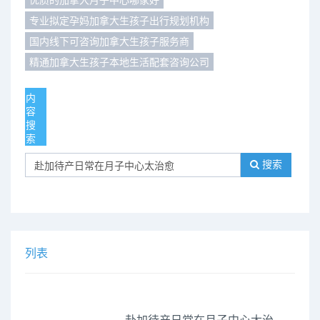
专业拟定孕妈加拿大生孩子出行规划机构
们
评
城
国内线下可咨询加拿大生孩子服务商
估
市
精通加拿大生孩子本地生活配套咨询公司
聚
内
容
合
搜
索
搜索
列表