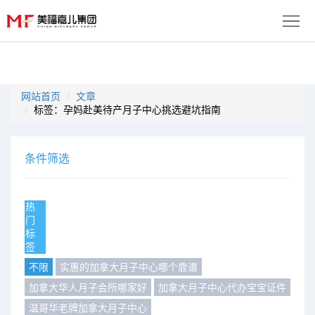
首
页
生
网站首页
文章
标签：孕妈赴美待产月子中心挑选避坑指南
子
服
优
务
月
条件筛选
势
流
子
成
程
套
热
功
资
门
标
餐
案
讯
联
签
不限
实惠的加拿大月子中心哪个靠谱
例
动
系
免
加拿大华人月子会所哪家好
加拿大月子中心代办宝宝证件
态
我
费
多
温哥华老牌加拿大月子中心