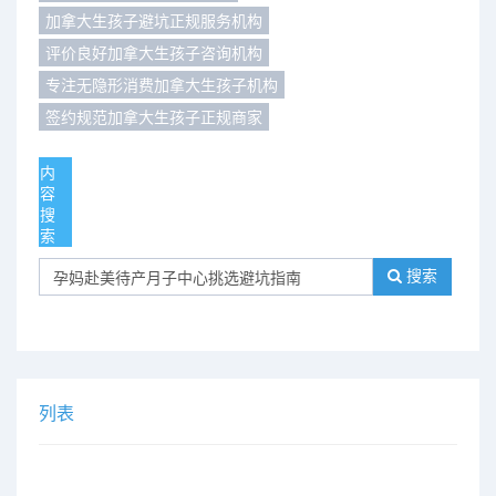
加拿大生孩子避坑正规服务机构
们
评
城
评价良好加拿大生孩子咨询机构
专注无隐形消费加拿大生孩子机构
估
市
签约规范加拿大生孩子正规商家
聚
内
合
容
搜
索
搜索
列表