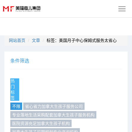
首
页
生
网站首页
文章
标签：美国月子中心保姆式服务太省心
子
服
优
务
月
条件筛选
势
流
子
成
热
程
套
门
功
资
标
签
餐
案
讯
联
不限
省心省力加拿大生孩子服务公司
例
动
系
专业落地生活采购配套加拿大生孩子服务机构
免
医院资源充足加拿大生孩子机构
态
我
费
多
加拿大生孩子前期规划专业咨询机构