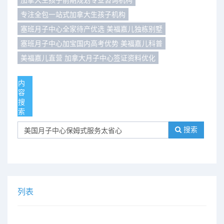
专注全包一站式加拿大生孩子机构
们
评
城
塞班月子中心全家待产优选 美福嘉儿独栋别墅
估
市
塞班月子中心加宝国内高考优势 美福嘉儿科普
美福嘉儿直营 加拿大月子中心签证资料优化
聚
合
内
容
搜
索
搜索
列表