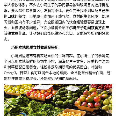
华人餐饮体系，不少去尔湾生子的孕妈容易被琳琅满目的选择晃花
们
评
城
眼，要么踩中饮食雷区引发肠胃不适，要么完全找不到适配自己孕
期口味的餐食。当地属于南加州干燥气候，食材的生长环境、处理
估
市
习惯和国内有不少差异，完全照搬国内的饮食经验很容易出现上
火、血糖波动等问题，下面小编将介绍下
尔湾生子期间饮食方面应
聚
该注意些什么
，让孕妈们既能吃得舒心合口，又能保持松弛的好状
态。
合
巧用本地优质食材做适配搭配
尔湾周边遍布有机农场直供的生鲜商超，在尔湾生子的孕妈完
全可以用本地新鲜的草饲牛小排、深海野生三文鱼、应季的牛油果
和树莓搭配日常餐食，轻松补足孕期所需的优质蛋白、叶酸和
Omega3。日常主食可以混合本地的藜麦、全谷物替代精米白面，既
能控住体重平稳增长，还能避免孕期血糖飙升。