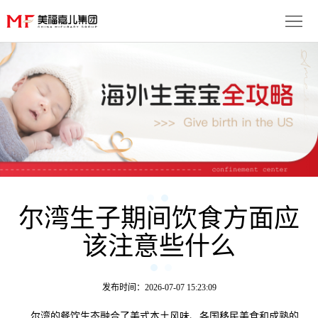
首
页
生
子
服
优
务
月
势
流
子
成
程
套
尔湾生子期间饮食方面应
功
资
该注意些什么
餐
案
讯
联
例
动
系
免
发布时间：2026-07-07 15:23:09
态
我
费
多
尔湾的餐饮生态融合了美式本土风味、各国移民美食和成熟的