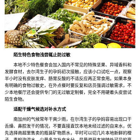
陌生特色食物浅尝辄止防过敏
本地不少特色餐食会加入国内不常见的特殊坚果、异域香料和
发酵食材，去尔湾生子的孕妈初次接触，应该小口试吃一点，观察
半小时没有皮肤发痒、肠胃反酸的不适反应再正常食用。如果本身
有明确的食物过敏史，在外点餐时要反复和店员强调过敏需求，不
少本地餐厅还会提供专门的无过敏定制餐，完全不用硬着头皮尝试
陌生食物。
适配干燥气候选对补水方式
南加州的气候常年干爽少雨，在尔湾生子的孕妈容易出现口干
舌燥、鼻腔发干的情况，不要直接直饮本地未经过滤的自来水，优
先选择商超里售卖的瓶装矿物质水，平时可以切几片本地新鲜的橙
子、青柠泡温水，少量多次补充水分。尽量避开本地随处可见的高