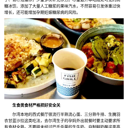
糖冰饮、添加了大量人工糖浆的果味汽水，不然容易引发体重过快
增长，还可能增加孕期妊娠糖尿病的风险。
生食类食材严格把好安全关
尔湾本地的西式餐厅很流行半熟流心蛋、三分熟牛排、生腌羽
衣甘蓝沙拉这类吃法，去尔湾生子的孕妈外出就餐时要主动要求所
有食材全熟，不要碰未经过巴氏杀菌的生牛奶、自制鲜奶酪这类高