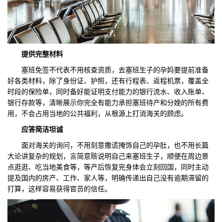
提供
完整
材料
塞班免签不代表不用核查资质，去塞班生子的孕妈要提前准备
好各类材料，除了身份证、护照，还有行程表、返程机票，覆盖全
时段的保险单，同时备好能证明支付能力的银行流水、收入账单、
银行存款等，清晰展示你完全有能力承担塞班待产和分娩的所有费
用，不会占用当地的公共福利，从根源上打消海关的顾虑。
应答简洁坦诚
面对海关的询问，不用刻意撒谎掩饰自己的孕肚，也不用长篇
大论讲复杂的规划，言简意赅说明自己来塞班生子，顺便在周边景
点逛逛、吃当地美食等，等产后恢复完身体会立刻回国，同时主动
提及国内的房产、工作、家人等，明确传递出自己没有逾期滞留的
打算，这样容易获得官员的信任。