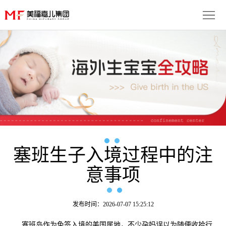
首
页
生
子
服
优
务
月
势
流
子
成
程
套
塞班生子入境过程中的注
功
资
意事项
餐
案
讯
联
例
动
系
免
发布时间：2026-07-07 15:25:12
态
我
费
多
塞班岛作为免签入境的美国属地，不少孕妈误以为随便收拾行