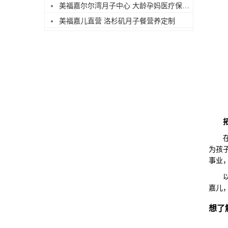
美福嘉尔尔湾月子中心 大龄孕妈医疗保障足
美福嘉儿直营 洛杉矶月子餐营养定制
在美
为孩
事业
以上
嘉儿
想了