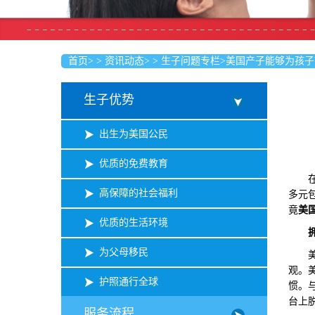
首页
>
>
资讯动态
>
>
生子问题专栏
>
美国产子能够为孩子
生子优势
出生为美国公民
优质的免费教育
在全
高保障的社会福利
多元
竟
美
优质的生活环境
为父母移民
美国
观。
护照通行全球
惯。
台上
服务流程