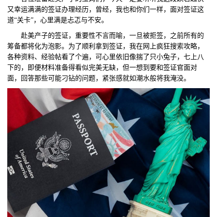
又幸运满满的签证办理经历，曾经，我也和你们一样，面对签证这
们
评
城
道“关卡”，心里满是忐忑与不安。
赴美产子的签证，重要性不言而喻，一旦被拒签，之前所有的
估
市
筹备都将化为泡影。为了顺利拿到签证，我在网上疯狂搜索攻略，
各种资料、经验帖看了个遍，可心里依旧像揣了只小兔子，七上八
聚
下的，即便材料准备得看似完美无缺，但一想到要和签证官面对
面，回答那些可能刁钻的问题，紧张感就如潮水般将我淹没。
合