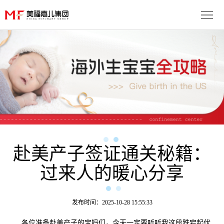
首
页
生
子
服
优
务
月
势
流
子
成
程
套
赴美产子签证通关秘籍：
功
资
过来人的暖心分享
餐
案
讯
联
例
动
系
免
发布时间：2025-10-28 15:55:33
态
我
费
多
各位准备赴美产子的宝妈们，今天一定要听听我这段跌宕起伏