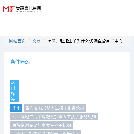
首
页
生
网站首页
文章
标签：赴加生子为什么优选直营月子中心
子
服
优
务
月
条件筛选
势
流
子
成
热
程
套
门
功
资
标
签
餐
案
讯
联
不限
省心省力加拿大生孩子服务公司
例
动
系
专业落地生活采购配套加拿大生孩子服务机构
免
医院资源充足加拿大生孩子机构
态
我
费
多
加拿大生孩子前期规划专业咨询机构