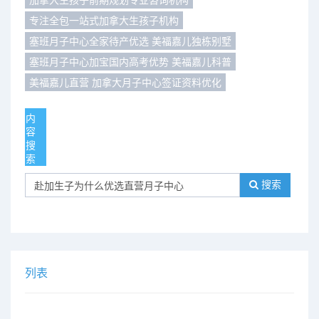
专注全包一站式加拿大生孩子机构
们
评
城
塞班月子中心全家待产优选 美福嘉儿独栋别墅
估
市
塞班月子中心加宝国内高考优势 美福嘉儿科普
美福嘉儿直营 加拿大月子中心签证资料优化
聚
合
内
容
搜
索
搜索
列表